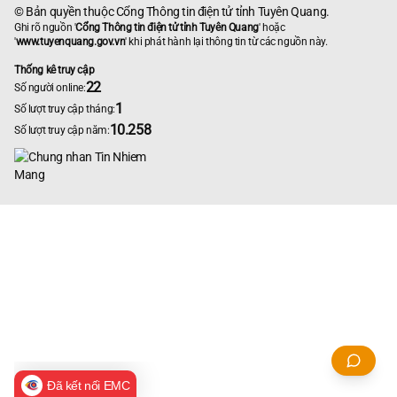
© Bản quyền thuộc Cổng Thông tin điện tử tỉnh Tuyên Quang.
Ghi rõ nguồn '
Cổng Thông tin điện tử tỉnh Tuyên Quang
' hoặc
'
www.tuyenquang.gov.vn
' khi phát hành lại thông tin từ các nguồn này.
Thống kê truy cập
22
Số người online:
1
Số lượt truy cập tháng:
10.258
Số lượt truy cập năm:
Đã kết nối EMC