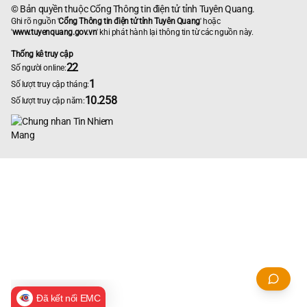
© Bản quyền thuộc Cổng Thông tin điện tử tỉnh Tuyên Quang.
Ghi rõ nguồn '
Cổng Thông tin điện tử tỉnh Tuyên Quang
' hoặc
'
www.tuyenquang.gov.vn
' khi phát hành lại thông tin từ các nguồn này.
Thống kê truy cập
22
Số người online:
1
Số lượt truy cập tháng:
10.258
Số lượt truy cập năm:
Đã kết nối EMC