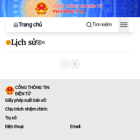
Trang chủ
Tìm kiếm
Toggle
Lịch sử
0
CỔNG THÔNG TIN
ĐIỆN TỬ
Giấy phép xuất bản số:
Chịu trách nhiệm chính:
Trụ sở:
Điện thoại:
Email: