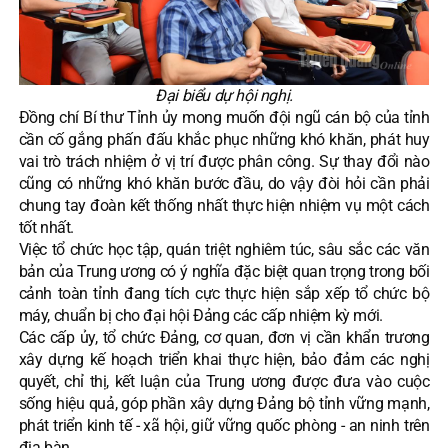
Đại biểu dự hội nghị.
Đồng chí Bí thư Tỉnh ủy mong muốn đội ngũ cán bộ của tỉnh
cần cố gắng phấn đấu khắc phục những khó khăn, phát huy
vai trò trách nhiệm ở vị trí được phân công. Sự thay đổi nào
cũng có những khó khăn bước đầu, do vậy đòi hỏi cần phải
chung tay đoàn kết thống nhất thực hiện nhiệm vụ một cách
tốt nhất.
Việc tổ chức học tập, quán triệt nghiêm túc, sâu sắc các văn
bản của Trung ương có ý nghĩa đặc biệt quan trọng trong bối
cảnh toàn tỉnh đang tích cực thực hiện sắp xếp tổ chức bộ
máy, chuẩn bị cho đại hội Đảng các cấp nhiệm kỳ mới.
Các cấp ủy, tổ chức Đảng, cơ quan, đơn vị cần khẩn trương
xây dựng kế hoạch triển khai thực hiện, bảo đảm các nghị
quyết, chỉ thị, kết luận của Trung ương được đưa vào cuộc
sống hiệu quả, góp phần xây dựng Đảng bộ tỉnh vững mạnh,
phát triển kinh tế - xã hội, giữ vững quốc phòng - an ninh trên
địa bàn.