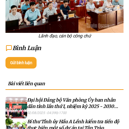
Lãnh đạo, cán bộ công chứ
Bình Luận
Gửi bình luận
Bài viết liên quan
Đại hội Đảng bộ Văn phòng Ủy ban nhân
dân tỉnh lần thứ I, nhiệm kỳ 2025 - 2030
thành công tốt đẹp
02/08/2025 - 04:39
1700
Bí thư Tỉnh ủy Hầu A Lềnh kiểm tra tiến độ
thực hiện một số dự án tại Tân Trào