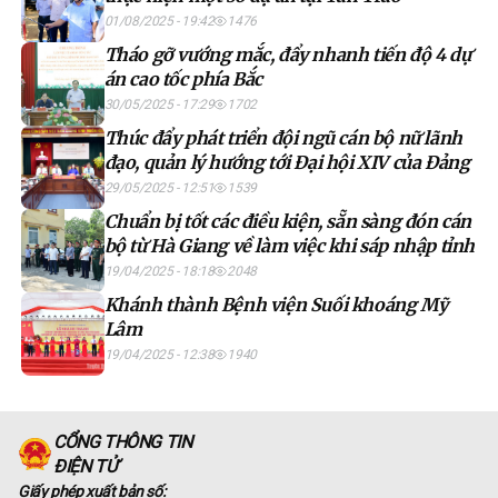
01/08/2025 - 19:42
1476
Tháo gỡ vướng mắc, đẩy nhanh tiến độ 4 dự
án cao tốc phía Bắc
30/05/2025 - 17:29
1702
Thúc đẩy phát triển đội ngũ cán bộ nữ lãnh
đạo, quản lý hướng tới Đại hội XIV của Đảng
29/05/2025 - 12:51
1539
Chuẩn bị tốt các điều kiện, sẵn sàng đón cán
bộ từ Hà Giang về làm việc khi sáp nhập tỉnh
19/04/2025 - 18:18
2048
Khánh thành Bệnh viện Suối khoáng Mỹ
Lâm
19/04/2025 - 12:38
1940
CỔNG THÔNG TIN
ĐIỆN TỬ
Giấy phép xuất bản số: